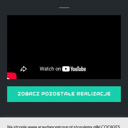
ZOBACZ POZOSTAŁE REALIZACJE
Na stronie
www.xraydancegroup.pl
stosujemy pliki COOKIES,