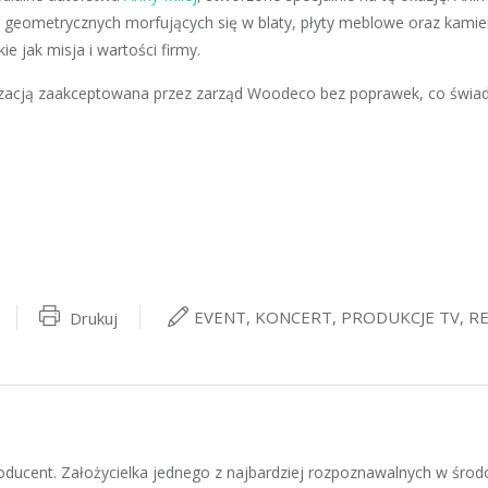
eometrycznych morfujących się w blaty, płyty meblowe oraz kamien
ie jak misja i wartości firmy.
alizacją zaakceptowana przez zarząd Woodeco bez poprawek, co świ
EVENT
,
KONCERT
,
PRODUKCJE TV
,
R
Drukuj
producent. Założycielka jednego z najbardziej rozpoznawalnych w śr