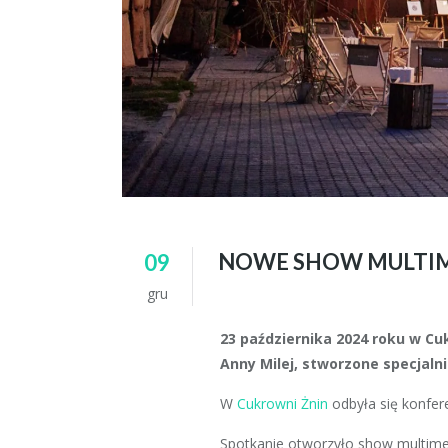
NOWE SHOW MULTIM
09
gru
23 października 2024 roku w Cu
Anny Milej, stworzone specjalni
W
Cukrowni Żnin
odbyła się konfere
Spotkanie otworzyło show multime