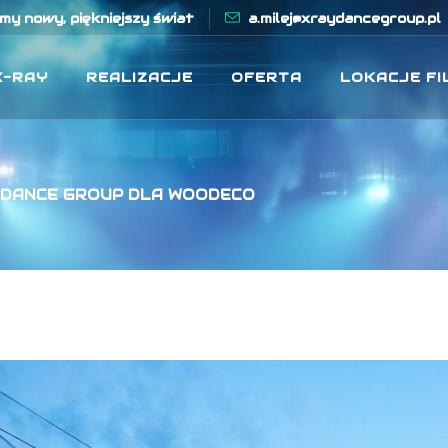
y nowy, piękniejszy świat
a.milej@xraydancegroup.pl
X-RAY
REALIZACJE
OFERTA
LOKACJE F
Y DANCE GROUP DLA WOODECO