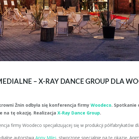
EDIALNE – X-RAY DANCE GROUP DLA W
krowni Żnin odbyła się konferencja firmy
Woodeco
. Spotkanie
e na tę okazję. Realizacja
X-Ray Dance Group
.
ncja firmy Woodeco specjalizującej się w produkcji półfabrykatów dl
dialne autorstwa
Anny Milej
, stworzone specjalnie na tę okazję. An