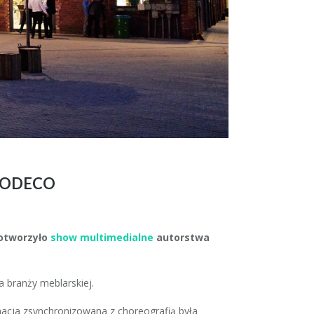
OODECO
 otworzyło
show multimedialne
autorstwa
a branży meblarskiej.
imacja zsynchronizowana z choreografią była