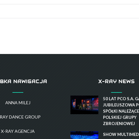
BKA NAWIGACJA
X-RAY NEWS
50 LAT PCO S.A. 
ANNA MILEJ
JUBILEUSZOWA P
SPÓŁKI NALEŻĄCE
-RAY DANCE GROUP
POLSKIEJ GRUPY
ZBROJENIOWEJ
X-RAY AGENCJA
SHOW MULTIMEDI