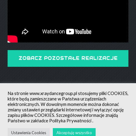
ZOBACZ POZOSTAŁE REALIZACJE
Na stronie
www.xraydancegroup.pl
stosujemy pliki COOKIES,
które będą zamieszczane w Państwa urządzeniach
elektronicznych. W dowolnym momencie można dokonać
zmiany ustawień przeglądarki internetowej i wyłączyć opcję
POLITYKA PRYWATNOŚCI
ALL RIGHTS RESERVED ©
zapisu plików COOKIES. Szczegółowe informacje znajdą
CREATED BY: MATEUSZ ŚWIST (MŚ)
Państwo w zakładce
Polityka Prywatności
.
AUTORZY ZDJĘĆ NA STRONIE
: NEL GWIAZDOWSKA, GRZEGORZ
Ustawienia Cookies
Akceptuję wszystko
XRAYDANCEGROUP.PL