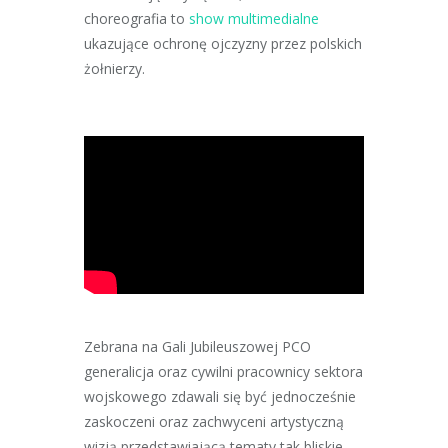
choreografia to
show multimedialne
ukazujące ochronę ojczyzny przez polskich
żołnierzy.
Zebrana na Gali Jubileuszowej PCO
generalicja oraz cywilni pracownicy sektora
wojskowego zdawali się być jednocześnie
zaskoczeni oraz zachwyceni artystyczną
wizją przedstawiającą tematy tak bliskie