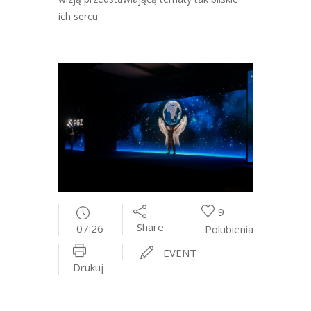
ich sercu.
9
Share
07:26
Polubienia
EVENT
Drukuj