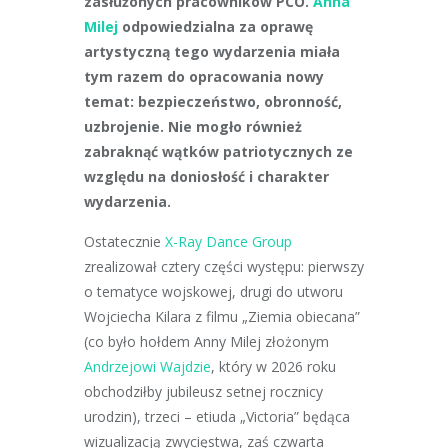
zasłużonych pracowników PCO.
Anna
Milej
odpowiedzialna za oprawę
artystyczną tego wydarzenia miała
tym razem do opracowania nowy
temat: bezpieczeństwo, obronność,
uzbrojenie. Nie mogło również
zabraknąć wątków patriotycznych ze
względu na doniosłość i charakter
wydarzenia.
Ostatecznie
X-Ray Dance Group
zrealizował cztery części występu: pierwszy
o tematyce wojskowej, drugi do utworu
Wojciecha Kilara z filmu „Ziemia obiecana”
(co było hołdem Anny Milej złożonym
Andrzejowi Wajdzie
, który w 2026 roku
obchodziłby jubileusz setnej rocznicy
urodzin), trzeci – etiuda „Victoria” będąca
wizualizacją zwycięstwa, zaś czwarta