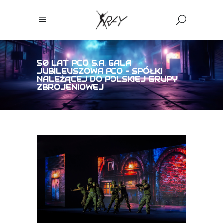
50 LAT PCO S.A. GALA
JUBILEUSZOWA PCO – SPÓŁKI
NALEŻĄCEJ DO POLSKIEJ GRUPY
ZBROJENIOWEJ