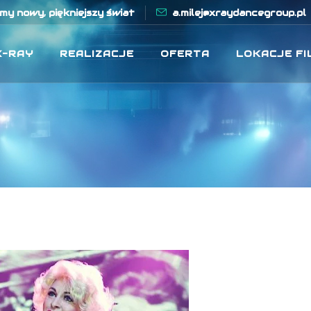
y nowy, piękniejszy świat
a.milej@xraydancegroup.pl
X-RAY
REALIZACJE
OFERTA
LOKACJE F