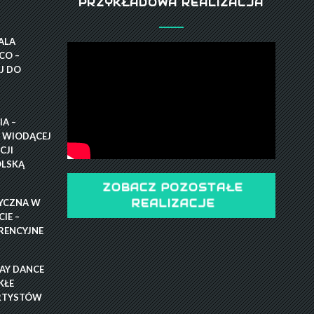
PRZYKŁADOWA REALIZACJA
GALA
CO –
J DO
A –
 WIODĄCEJ
CJI
OLSKĄ
ZOBACZ POZOSTAŁE
YCZNA W
REALIZACJE
IE –
RENCYJNE
RAY DANCE
KŁE
RTYSTÓW