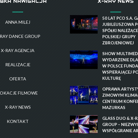
BKA NAWIGACJA
X-RAY NEWS
50 LAT PCO S.A. 
ANNA MILEJ
JUBILEUSZOWA P
SPÓŁKI NALEŻĄCE
-RAY DANCE GROUP
POLSKIEJ GRUPY
ZBROJENIOWEJ
X-RAY AGENCJA
SHOW MULTIMEDI
WYDARZENIE DLA
REALIZACJE
W POLSCE FUNDA
WSPIERAJĄCEJ P
KULTURĘ
OFERTA
OPRAWA ARTYST
LOKACJE FILMOWE
ZIMOWYM KLIMAC
CENTRUM KONFE
X-RAY NEWS
MAZURKAS
GLASS DUO & X-
KONTAKT
GROUP – NIEZWY
WSPÓŁGRANIE A