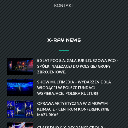
KONTAKT
X-RAY NEWS
50 LAT PCO S.A. GALA JUBILEUSZOWA PCO –
SPÓŁKI NALEŻĄCEJ DO POLSKIEJ GRUPY
ZBROJENIOWEJ
SHOW MULTIMEDIA – WYDARZENIE DLA
WIODĄCEJ W POLSCE FUNDACJI
WSPIERAJĄCEJ POLSKĄ KULTURĘ
OPRAWA ARTYSTYCZNA W ZIMOWYM
KLIMACIE – CENTRUM KONFERENCYJNE
MAZURKAS
GLASS DUO & X-RAY DANCE GROUP –