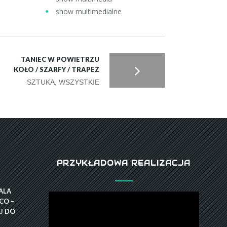
show multimedialne
TANIEC W POWIETRZU
KOŁO / SZARFY / TRAPEZ
SZTUKA, WSZYSTKIE
PRZYKŁADOWA REALIZACJA
GALA
CO –
J DO