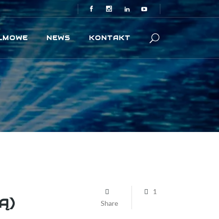
ILMOWE
NEWS
KONTAKT
1
Ą)
Share