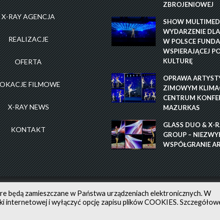
ZBROJENIOWEJ
X-RAY AGENCJA
SHOW MULTIMEDI
WYDARZENIE DLA
REALIZACJE
W POLSCE FUNDA
WSPIERAJĄCEJ P
KULTURĘ
OFERTA
OPRAWA ARTYST
LOKACJE FILMOWE
ZIMOWYM KLIMAC
CENTRUM KONFE
X-RAY NEWS
MAZURKAS
GLASS DUO & X-
KONTAKT
GROUP – NIEZWY
WSPÓŁGRANIE A
WATNOŚCI
ALL RIGHTS RESERVED ©
CREATED BY: MA
óre będą zamieszczane w Państwa urządzeniach elektronicznych. W
 internetowej i wyłączyć opcję zapisu plików COOKIES. Szczegółow
: NEL GWIAZDOWSKA, GRZEGORZ KOBYLARCZYK, ANNA MILEJ, KATARZYNA
CEGROUP.PL