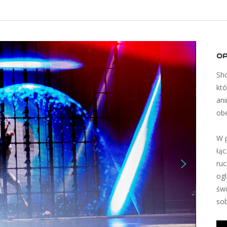
OP
Sh
któ
an
obe
W p
łąc
ru
og
świ
sob