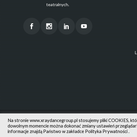
teatralnych.
POLITYKA PRY
Na stronie
www.xraydancegroup.pl
stosujemy pliki COOKIES, kt
dowolnym momencie można dokonać zmiany ustawień przeglądarki
informacje znajdą Państwo w zakładce
Polityka Prywatności
.
AUTORZY ZDJĘĆ NA STRONIE
XRAYDAN