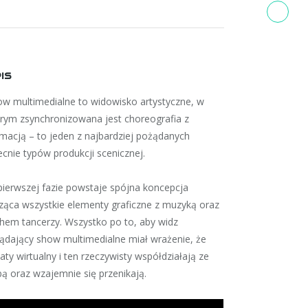
IS
ow multimedialne to
widowisko artystyczne
, w
rym zsynchronizowana jest choreografia z
imacją
– to jeden z najbardziej pożądanych
cnie typów produkcji scenicznej.
ierwszej fazie powstaje spójna koncepcja
ząca wszystkie elementy graficzne z muzyką oraz
chem tancerzy. Wszystko po to, aby
widz
lądający show multimedialne
miał wrażenie, że
aty wirtualny i ten rzeczywisty współdziałają ze
ą oraz wzajemnie się przenikają.