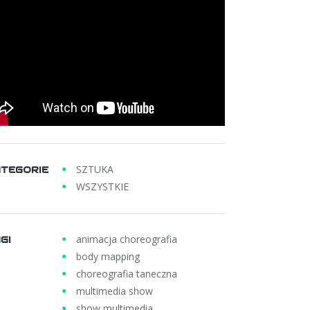
SZTUKA
TEGORIE
WSZYSTKIE
animacja choreografia
GI
body mapping
choreografia taneczna
multimedia show
show multimedia