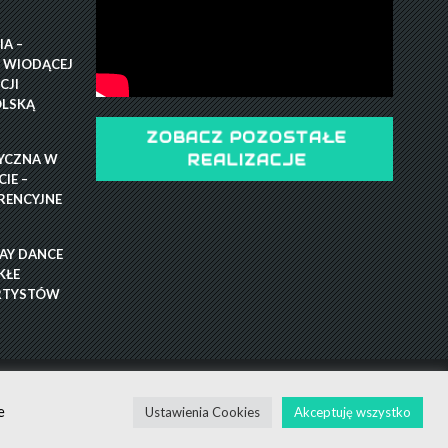
A –
 WIODĄCEJ
CJI
OLSKĄ
ZOBACZ POZOSTAŁE
YCZNA W
REALIZACJE
IE –
RENCYJNE
RAY DANCE
KŁE
RTYSTÓW
TEUSZ ŚWIST (MŚ)
e
Ustawienia Cookies
Akceptuję wszystko
 ŚREDNICKA, FRANCISZEK TOCZYŃSKI.