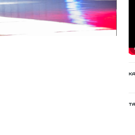
KA
TA