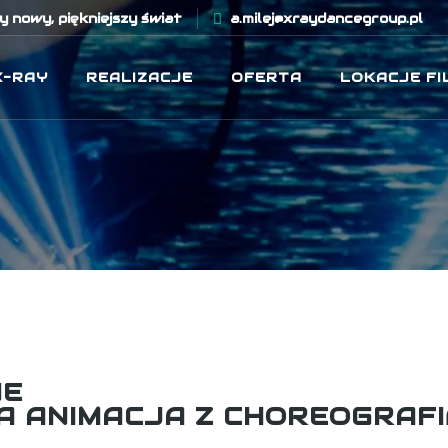
 nowy, piękniejszy świat
a.milej@xraydancegroup.pl
X-RAY
REALIZACJE
OFERTA
LOKACJE F
NE
 ANIMACJA Z CHOREOGRAFI