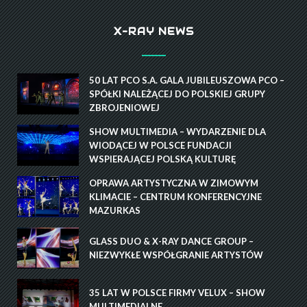
X-RAY NEWS
50 LAT PCO S.A. GALA JUBILEUSZOWA PCO –
SPÓŁKI NALEŻĄCEJ DO POLSKIEJ GRUPY
ZBROJENIOWEJ
SHOW MULTIMEDIA – WYDARZENIE DLA
WIODĄCEJ W POLSCE FUNDACJI
WSPIERAJĄCEJ POLSKĄ KULTURĘ
OPRAWA ARTYSTYCZNA W ZIMOWYM
KLIMACIE – CENTRUM KONFERENCYJNE
MAZURKAS
GLASS DUO & X-RAY DANCE GROUP –
NIEZWYKŁE WSPÓŁGRANIE ARTYSTÓW
35 LAT W POLSCE FIRMY VELUX – SHOW
MULTIMEDIALNE