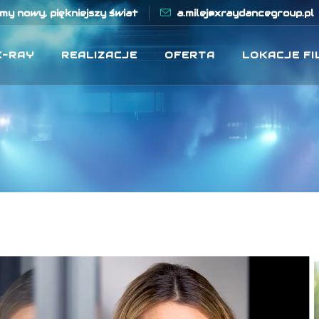
y nowy, piękniejszy świat
a.milej@xraydancegroup.pl
X-RAY
REALIZACJE
OFERTA
LOKACJE F