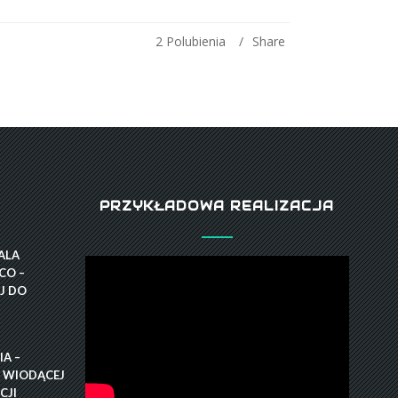
2
Polubienia
Share
PRZYKŁADOWA REALIZACJA
GALA
CO –
J DO
A –
 WIODĄCEJ
CJI