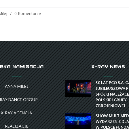
ilej
0 Komentarze
BKA NAWIGACJA
X-RAY NEWS
50 LAT PCO S.A. 
ANNA MILEJ
JUBILEUSZOWA P
SPÓŁKI NALEŻĄCE
-RAY DANCE GROUP
POLSKIEJ GRUPY
ZBROJENIOWEJ
X-RAY AGENCJA
SHOW MULTIMEDI
WYDARZENIE DLA
REALIZACJE
W POLSCE FUNDA