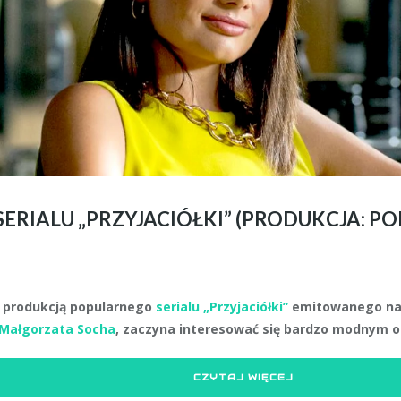
ERIALU „PRZYJACIÓŁKI” (PRODUKCJA: P
 produkcją popularnego
serialu „Przyjaciółki”
emitowanego na 
Małgorzata Socha
, zaczyna interesować się bardzo modnym 
CZYTAJ WIĘCEJ