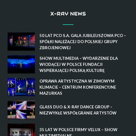
X-RAY NEWS
50 LAT PCO S.A. GALA JUBILEUSZOWA PCO –
SPÓŁKI NALEŻĄCEJ DO POLSKIEJ GRUPY
ZBROJENIOWEJ
SHOW MULTIMEDIA – WYDARZENIE DLA
WIODĄCEJ W POLSCE FUNDACJI
WSPIERAJĄCEJ POLSKĄ KULTURĘ
OPRAWA ARTYSTYCZNA W ZIMOWYM
KLIMACIE – CENTRUM KONFERENCYJNE
MAZURKAS
GLASS DUO & X-RAY DANCE GROUP –
NIEZWYKŁE WSPÓŁGRANIE ARTYSTÓW
35 LAT W POLSCE FIRMY VELUX – SHOW
MULTIMEDIALNE