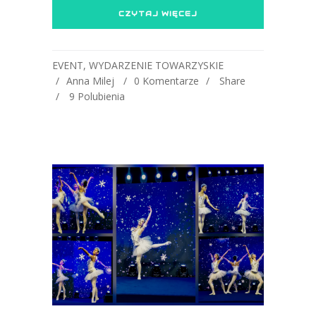
CZYTAJ WIĘCEJ
EVENT
,
WYDARZENIE TOWARZYSKIE
Anna Milej
0 Komentarze
Share
9
Polubienia