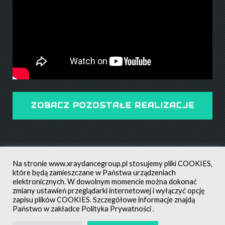
ZOBACZ POZOSTAŁE REALIZACJE
Na stronie
www.xraydancegroup.pl
stosujemy pliki COOKIES,
które będą zamieszczane w Państwa urządzeniach
elektronicznych. W dowolnym momencie można dokonać
zmiany ustawień przeglądarki internetowej i wyłączyć opcję
POLITYKA PRYWATNOŚCI
ALL RIGHTS RESERVED ©
zapisu plików COOKIES. Szczegółowe informacje znajdą
CREATED BY: MATEUSZ ŚWIST (MŚ)
Państwo w zakładce
Polityka Prywatności
.