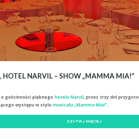
, HOTEL NARVIL – SHOW „MAMMA MIA!”
 o gościnności pięknego
hotelu Narvil
, przez trzy dni przygo
jącego występu w stylu
musicalu „Mamma Mia!”
.
CZYTAJ WIĘCEJ