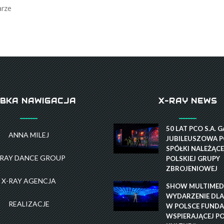
rze
BKA NAWIGACJA
X-RAY NEWS
50 LAT PCO S.A. 
ANNA MILEJ
JUBILEUSZOWA P
SPÓŁKI NALEŻĄCE
-RAY DANCE GROUP
POLSKIEJ GRUPY
ZBROJENIOWEJ
X-RAY AGENCJA
SHOW MULTIMEDI
WYDARZENIE DLA
REALIZACJE
W POLSCE FUNDA
WSPIERAJĄCEJ P