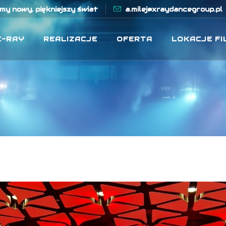
y nowy, piękniejszy świat
a.milej@xraydancegroup.pl
X-RAY
REALIZACJE
OFERTA
LOKACJE F