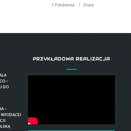
7
Polubienia
Share
PRZYKŁADOWA REALIZACJA
GALA
CO –
J DO
A –
 WIODĄCEJ
CJI
OLSKĄ