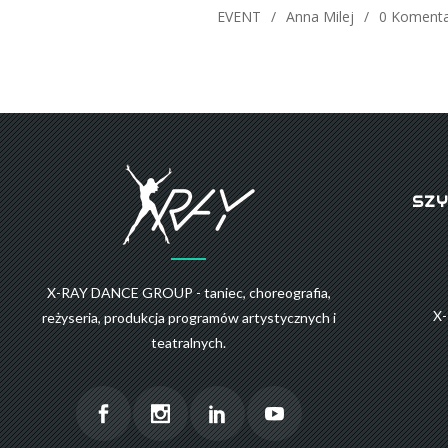
EVENT
Anna Milej
0 Komenta
SZY
X-RAY DANCE GROUP - taniec, choreografia,
X
reżyseria, produkcja programów artystycznych i
teatralnych.