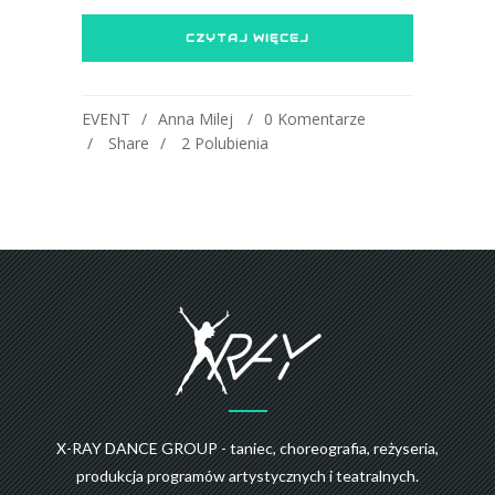
CZYTAJ WIĘCEJ
EVENT
Anna Milej
0 Komentarze
Share
2
Polubienia
X-RAY DANCE GROUP - taniec, choreografia, reżyseria,
produkcja programów artystycznych i teatralnych.