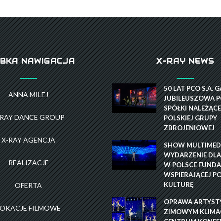
BKA NAWIGACJA
X-RAY NEWS
50 LAT PCO S.A. 
ANNA MILEJ
JUBILEUSZOWA P
SPÓŁKI NALEŻĄCE
-RAY DANCE GROUP
POLSKIEJ GRUPY
ZBROJENIOWEJ
X-RAY AGENCJA
SHOW MULTIMEDI
WYDARZENIE DLA
REALIZACJE
W POLSCE FUNDA
WSPIERAJĄCEJ P
KULTURĘ
OFERTA
OPRAWA ARTYST
LOKACJE FILMOWE
ZIMOWYM KLIMAC