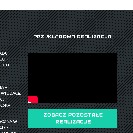
PRZYKŁADOWA REALIZACJA
GALA
CO –
J DO
A –
 WIODĄCEJ
CJI
OLSKĄ
ZOBACZ POZOSTAŁE
YCZNA W
REALIZACJE
IE –