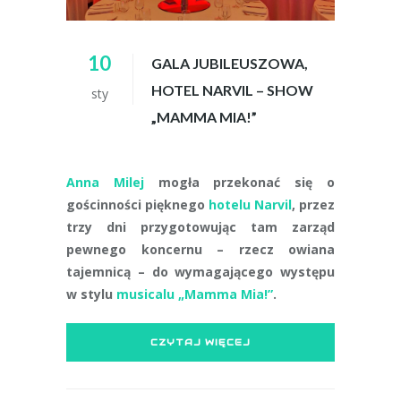
10
GALA JUBILEUSZOWA,
HOTEL NARVIL – SHOW
sty
„MAMMA MIA!”
Anna Milej
mogła przekonać się o
gościnności pięknego
hotelu Narvil
, przez
trzy dni przygotowując tam zarząd
pewnego koncernu – rzecz owiana
tajemnicą – do wymagającego występu
w stylu
musicalu „Mamma Mia!”
.
CZYTAJ WIĘCEJ