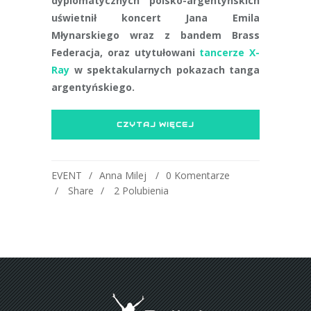
dyplomatycznych polsko-argentyńskich
uświetnił koncert Jana Emila
Młynarskiego wraz z bandem Brass
Federacja, oraz utytułowani
tancerze X-
Ray
w spektakularnych pokazach tanga
argentyńskiego.
CZYTAJ WIĘCEJ
EVENT
Anna Milej
0 Komentarze
Share
2
Polubienia