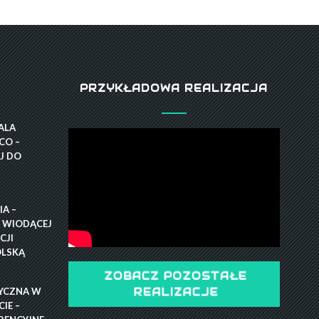
PRZYKŁADOWA REALIZACJA
GALA
CO –
J DO
A –
 WIODĄCEJ
CJI
OLSKĄ
ZOBACZ POZOSTAŁE
YCZNA W
REALIZACJE
IE –