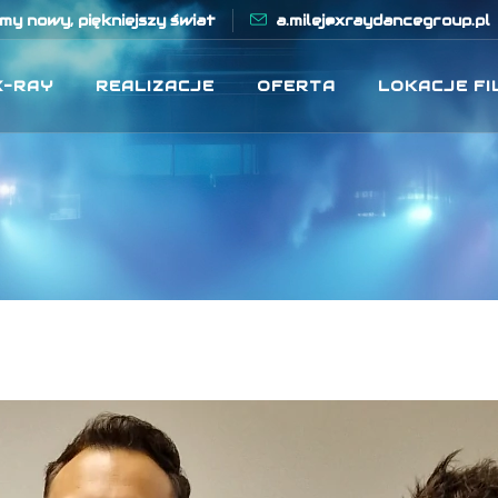
y nowy, piękniejszy świat
a.milej@xraydancegroup.pl
X-RAY
REALIZACJE
OFERTA
LOKACJE F