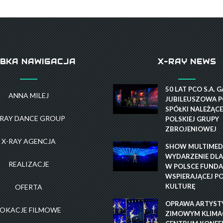
BKA NAWIGACJA
X-RAY NEWS
50 LAT PCO S.A. 
ANNA MILEJ
JUBILEUSZOWA P
SPÓŁKI NALEŻĄCE
-RAY DANCE GROUP
POLSKIEJ GRUPY
ZBROJENIOWEJ
X-RAY AGENCJA
SHOW MULTIMEDI
WYDARZENIE DLA
REALIZACJE
W POLSCE FUNDA
WSPIERAJĄCEJ P
KULTURĘ
OFERTA
OPRAWA ARTYST
LOKACJE FILMOWE
ZIMOWYM KLIMAC