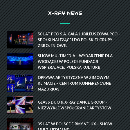
X-RAY NEWS
50 LAT PCO S.A. GALA JUBILEUSZOWA PCO –
SPÓŁKI NALEŻĄCEJ DO POLSKIEJ GRUPY
ZBROJENIOWEJ
SHOW MULTIMEDIA – WYDARZENIE DLA
WIODĄCEJ W POLSCE FUNDACJI
WSPIERAJĄCEJ POLSKĄ KULTURĘ
OPRAWA ARTYSTYCZNA W ZIMOWYM
KLIMACIE – CENTRUM KONFERENCYJNE
MAZURKAS
GLASS DUO & X-RAY DANCE GROUP –
NIEZWYKŁE WSPÓŁGRANIE ARTYSTÓW
35 LAT W POLSCE FIRMY VELUX – SHOW
MULTIMEDIALNE