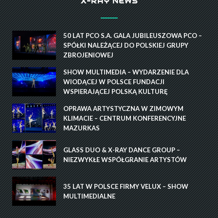
X-RAY NEWS
50 LAT PCO S.A. GALA JUBILEUSZOWA PCO –
SPÓŁKI NALEŻĄCEJ DO POLSKIEJ GRUPY
ZBROJENIOWEJ
SHOW MULTIMEDIA – WYDARZENIE DLA
WIODĄCEJ W POLSCE FUNDACJI
WSPIERAJĄCEJ POLSKĄ KULTURĘ
OPRAWA ARTYSTYCZNA W ZIMOWYM
KLIMACIE – CENTRUM KONFERENCYJNE
MAZURKAS
GLASS DUO & X-RAY DANCE GROUP –
NIEZWYKŁE WSPÓŁGRANIE ARTYSTÓW
35 LAT W POLSCE FIRMY VELUX – SHOW
MULTIMEDIALNE