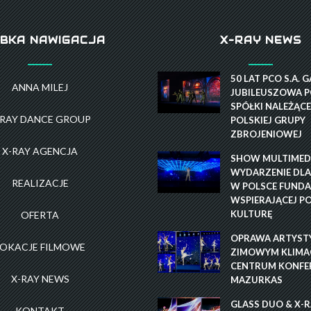
BKA NAWIGACJA
X-RAY NEWS
50 LAT PCO S.A. 
ANNA MILEJ
JUBILEUSZOWA P
SPÓŁKI NALEŻĄCE
-RAY DANCE GROUP
POLSKIEJ GRUPY
ZBROJENIOWEJ
X-RAY AGENCJA
SHOW MULTIMEDI
WYDARZENIE DLA
REALIZACJE
W POLSCE FUNDA
WSPIERAJĄCEJ P
KULTURĘ
OFERTA
OPRAWA ARTYST
LOKACJE FILMOWE
ZIMOWYM KLIMAC
CENTRUM KONFE
X-RAY NEWS
MAZURKAS
GLASS DUO & X-
KONTAKT