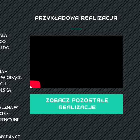
PRZYKŁADOWA REALIZACJA
GALA
CO –
J DO
A –
 WIODĄCEJ
CJI
OLSKĄ
ZOBACZ POZOSTAŁE
YCZNA W
REALIZACJE
IE –
RENCYJNE
RAY DANCE