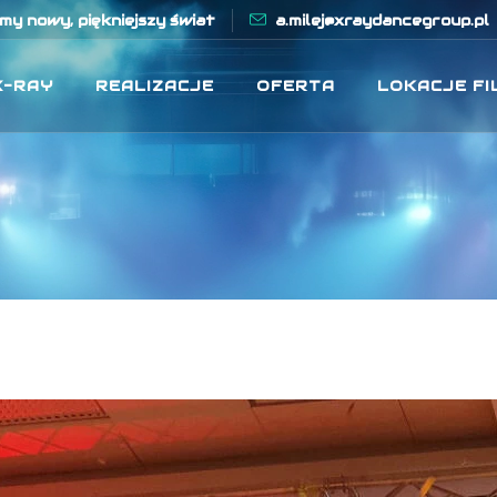
y nowy, piękniejszy świat
a.milej@xraydancegroup.pl
X-RAY
REALIZACJE
OFERTA
LOKACJE F