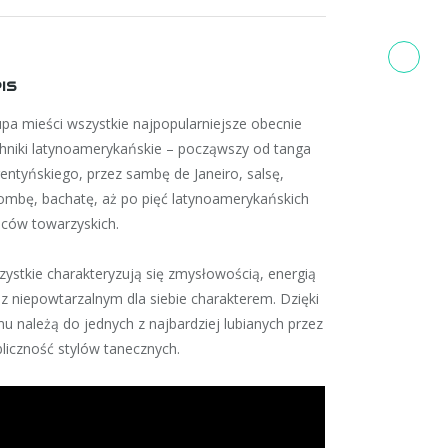
IS
pa mieści wszystkie najpopularniejsze obecnie
hniki
latynoamerykańskie – począwszy od
tanga
gentyńskiego
, przez
sambę
de Janeiro,
salsę
,
zombę
,
bachatę
, aż po pięć latynoamerykańskich
ńców towarzyskich.
zystkie
charakteryzują się zmysłowością, energią
z niepowtarzalnym dla siebie charakterem. Dzięki
u należą do jednych z najbardziej lubianych przez
liczność stylów tanecznych.