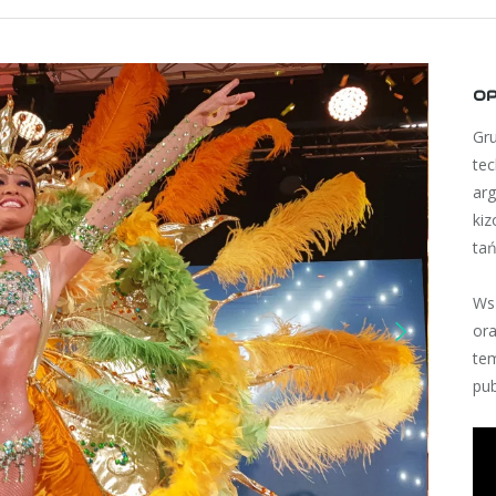
OP
Gru
tec
ar
ki
ta
Ws
ora
tem
pub