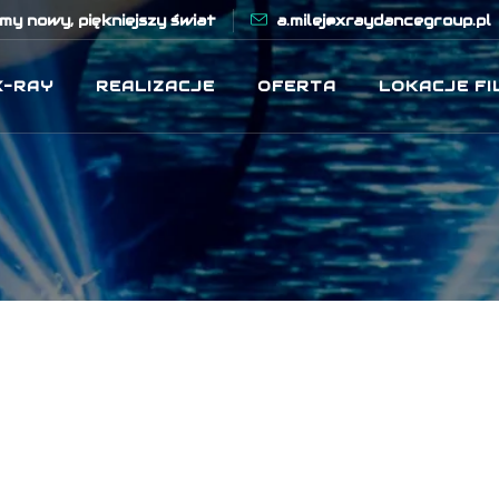
y nowy, piękniejszy świat
a.milej@xraydancegroup.pl
X-RAY
REALIZACJE
OFERTA
LOKACJE F