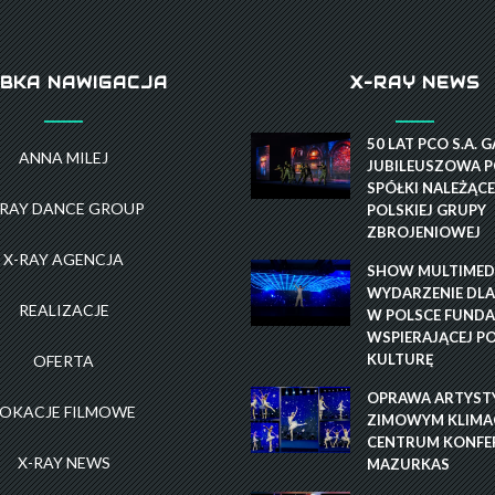
BKA NAWIGACJA
X-RAY NEWS
50 LAT PCO S.A. 
ANNA MILEJ
JUBILEUSZOWA P
SPÓŁKI NALEŻĄCE
-RAY DANCE GROUP
POLSKIEJ GRUPY
ZBROJENIOWEJ
X-RAY AGENCJA
SHOW MULTIMEDI
WYDARZENIE DLA
REALIZACJE
W POLSCE FUNDA
WSPIERAJĄCEJ P
KULTURĘ
OFERTA
OPRAWA ARTYST
LOKACJE FILMOWE
ZIMOWYM KLIMAC
CENTRUM KONFE
X-RAY NEWS
MAZURKAS