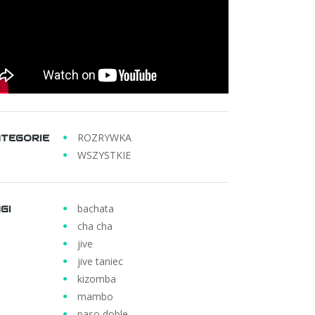
ROZRYWKA
TEGORIE
WSZYSTKIE
bachata
GI
cha cha
jive
jive taniec
kizomba
mambo
paso doble