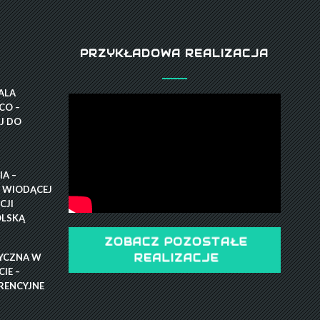
PRZYKŁADOWA REALIZACJA
GALA
CO –
J DO
A –
 WIODĄCEJ
CJI
OLSKĄ
ZOBACZ POZOSTAŁE
YCZNA W
REALIZACJE
IE –
RENCYJNE