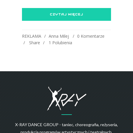
CZYTAJ WIĘCEJ
REKLAMA
Anna Milej
0 Komentarze
Share
1
Polubienia
X-RAY DANCE GROUP - taniec, choreografia, reżyseria,
produkcja programów artystycznych i teatralnych.