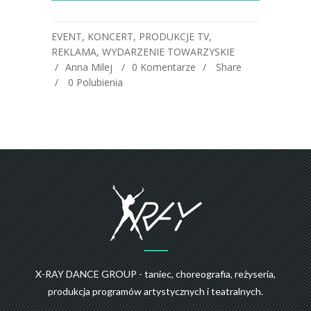
EVENT
,
KONCERT
,
PRODUKCJE TV
,
REKLAMA
,
WYDARZENIE TOWARZYSKIE
Anna Milej
0 Komentarze
Share
0
Polubienia
X-RAY DANCE GROUP - taniec, choreografia, reżyseria,
produkcja programów artystycznych i teatralnych.