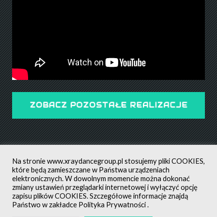
ZOBACZ POZOSTAŁE REALIZACJE
Na stronie
www.xraydancegroup.pl
stosujemy pliki COOKIES,
które będą zamieszczane w Państwa urządzeniach
elektronicznych. W dowolnym momencie można dokonać
zmiany ustawień przeglądarki internetowej i wyłączyć opcję
POLITYKA PRYWATNOŚCI
ALL RIGHTS RESERVED ©
zapisu plików COOKIES. Szczegółowe informacje znajdą
CREATED BY: MATEUSZ ŚWIST (MŚ)
Państwo w zakładce
Polityka Prywatności
.