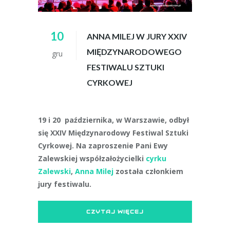
10
ANNA MILEJ W JURY XXIV
MIĘDZYNARODOWEGO
gru
FESTIWALU SZTUKI
CYRKOWEJ
19 i 20 października, w Warszawie, odbył
się XXIV Międzynarodowy Festiwal Sztuki
Cyrkowej. Na zaproszenie Pani Ewy
Zalewskiej współzałożycielki
cyrku
Zalewski
,
Anna Milej
została członkiem
jury festiwalu.
CZYTAJ WIĘCEJ