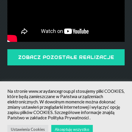
ZOBACZ POZOSTAŁE REALIZACJE
Na stronie
www.xraydancegroup.pl
stosujemy pliki COOKIES,
które będą zamieszczane w Państwa urządzeniach
elektronicznych. W dowolnym momencie można dokonać
zmiany ustawień przeglądarki internetowej i wyłączyć opcję
POLITYKA PRYWATNOŚCI
ALL RIGHTS RESERVED ©
zapisu plików COOKIES. Szczegółowe informacje znajdą
CREATED BY: MATEUSZ ŚWIST (MŚ)
Państwo w zakładce
Polityka Prywatności
.
Ustawienia Cookies
Akceptuję wszystko
AUTORZY ZDJĘĆ NA STRONIE
: NEL GWIAZDOWSKA, GRZEGORZ
XRAYDANCEGROUP.PL