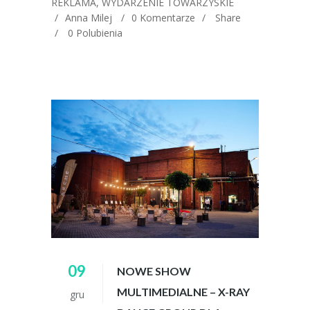
REKLAMA
,
WYDARZENIE TOWARZYSKIE
Anna Milej
0 Komentarze
Share
0
Polubienia
09
NOWE SHOW
MULTIMEDIALNE – X-RAY
gru