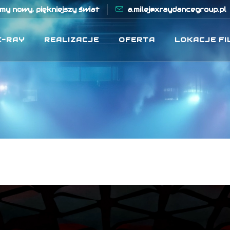
y nowy, piękniejszy świat
a.milej@xraydancegroup.pl
X-RAY
REALIZACJE
OFERTA
LOKACJE F