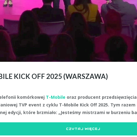
ILE KICK OFF 2025 (WARSZAWA)
elefonii komórkowej
T-Mobile
oraz producent przedsięwzięcia
raniowej TVP event z cyklu T-Mobile Kick Off 2025. Tym raze
ej edycji, które brzmiało: „Jesteśmy mistrzami w burzeniu bar
CZYTAJ WIĘCEJ