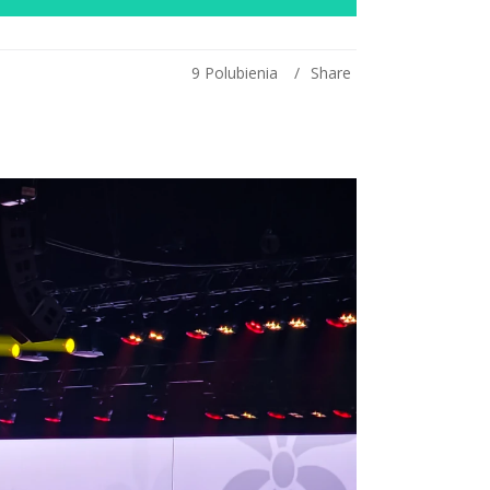
9
Polubienia
Share