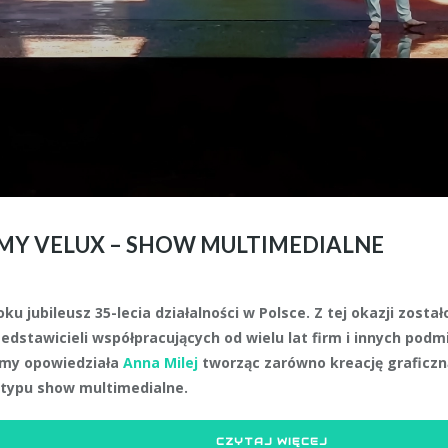
RMY VELUX – SHOW MULTIMEDIALNE
oku jubileusz 35-lecia działalności w Polsce. Z tej okazji zos
edstawicieli współpracujących od wielu lat firm i innych pod
rmy opowiedziała
Anna Milej
tworząc zarówno kreację graficzną
 typu show multimedialne.
CZYTAJ WIĘCEJ