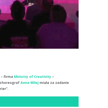
 – firma
Ministry of Creativity
–
m choreograf
Anna Milej
miała za zadanie
ier”.