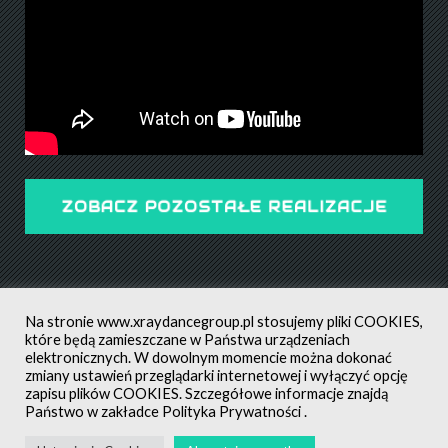
ZOBACZ POZOSTAŁE REALIZACJE
Na stronie
www.xraydancegroup.pl
stosujemy pliki COOKIES,
które będą zamieszczane w Państwa urządzeniach
elektronicznych. W dowolnym momencie można dokonać
zmiany ustawień przeglądarki internetowej i wyłączyć opcję
POLITYKA PRYWATNOŚCI
ALL RIGHTS RESERVED ©
zapisu plików COOKIES. Szczegółowe informacje znajdą
CREATED BY: MATEUSZ ŚWIST (MŚ)
Państwo w zakładce
Polityka Prywatności
.