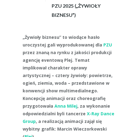
PZU 2025 („ŻYWIOŁY
BIZNESU”)
„Żywioły biznesu” to wiodące hasło
uroczystej gali wyprodukowanej dla
PZU
przez znaną na rynku z jakości produkcji
agencję eventową Plej. Temat
implikował charakter oprawy
artystycznej – cztery żywioły: powietrze,
ogień, ziemia, woda – przedstawione w
konwencji show multimedialnego.
Koncepcję animacji oraz choreografię
przygotowała
Anna Milej
, za wykonanie
odpowiedzialni byli tancerze
X-Ray Dance
Group
, a realizacją animacji zajął się
wybitny grafik: Marcin Wieczorkowski
(
Plej
).