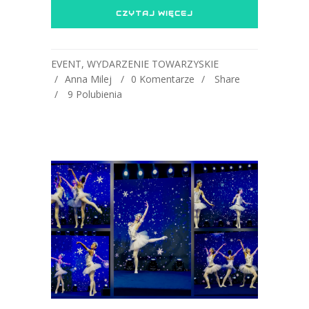
CZYTAJ WIĘCEJ
EVENT
,
WYDARZENIE TOWARZYSKIE
Anna Milej
0 Komentarze
Share
9
Polubienia