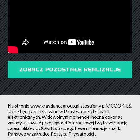
ZOBACZ POZOSTAŁE REALIZACJE
Na stronie
www.xraydancegroup.pl
stosujemy pliki COOKIES,
które będą zamieszczane w Państwa urządzeniach
elektronicznych. W dowolnym momencie można dokonać
zmiany ustawień przeglądarki internetowej i wyłączyć opcję
POLITYKA PRYWATNOŚCI
ALL RIGHTS RESERVED ©
zapisu plików COOKIES. Szczegółowe informacje znajdą
CREATED BY: MATEUSZ ŚWIST (MŚ)
Państwo w zakładce
Polityka Prywatności
.