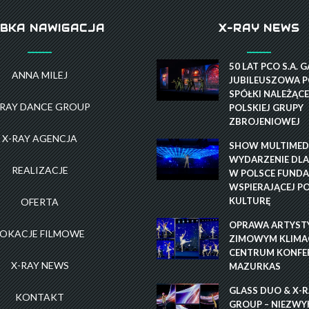
BKA NAWIGACJA
X-RAY NEWS
50 LAT PCO S.A. 
ANNA MILEJ
JUBILEUSZOWA P
SPÓŁKI NALEŻĄCE
-RAY DANCE GROUP
POLSKIEJ GRUPY
ZBROJENIOWEJ
X-RAY AGENCJA
SHOW MULTIMEDI
WYDARZENIE DLA
REALIZACJE
W POLSCE FUNDA
WSPIERAJĄCEJ P
KULTURĘ
OFERTA
OPRAWA ARTYST
LOKACJE FILMOWE
ZIMOWYM KLIMAC
CENTRUM KONFE
X-RAY NEWS
MAZURKAS
GLASS DUO & X-
KONTAKT
GROUP – NIEZWY