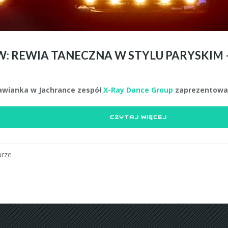
: REWIA TANECZNA W STYLU PARYSKIM
wianka w Jachrance zespół
X-Ray Dance Group
zaprezentował
CZYTAJ WIĘCEJ
rze