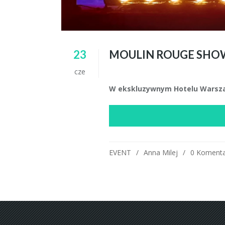
23
MOULIN ROUGE SHOW
cze
W ekskluzywnym Hotelu Warsza
EVENT
Anna Milej
0 Komenta