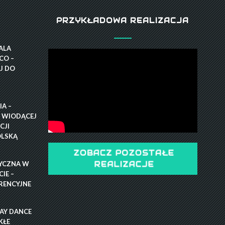
PRZYKŁADOWA REALIZACJA
GALA
CO –
J DO
A –
 WIODĄCEJ
CJI
OLSKĄ
ZOBACZ POZOSTAŁE
YCZNA W
REALIZACJE
IE –
RENCYJNE
RAY DANCE
KŁE