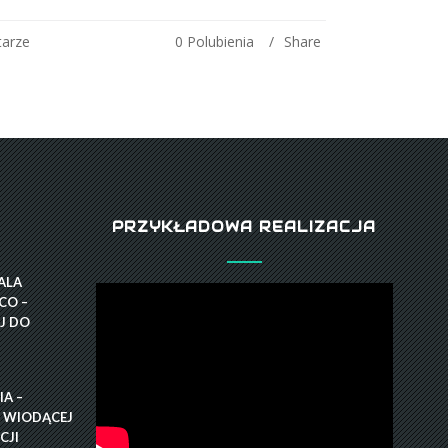
arze
0
Polubienia
Share
PRZYKŁADOWA REALIZACJA
GALA
CO –
J DO
A –
 WIODĄCEJ
CJI