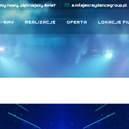
y nowy, piękniejszy świat
a.milej@xraydancegroup.pl
X-RAY
REALIZACJE
OFERTA
LOKACJE F