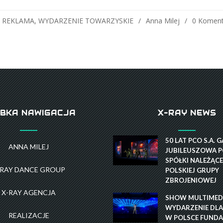
,
REKLAMA
,
WYDARZENIE TOWARZYSKIE
Anna Milej
0 Koment
BKA NAWIGACJA
X-RAY NEWS
50 LAT PCO S.A. 
ANNA MILEJ
JUBILEUSZOWA P
SPÓŁKI NALEŻĄCE
-RAY DANCE GROUP
POLSKIEJ GRUPY
ZBROJENIOWEJ
X-RAY AGENCJA
SHOW MULTIMEDI
WYDARZENIE DLA
REALIZACJE
W POLSCE FUNDA