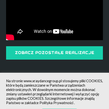
ZOBACZ POZOSTAŁE REALIZACJE
Na stronie
www.xraydancegroup.pl
stosujemy pliki COOKIES,
które będą zamieszczane w Państwa urządzeniach
elektronicznych. W dowolnym momencie można dokonać
zmiany ustawień przeglądarki internetowej i wyłączyć opcję
POLITYKA PRYWATNOŚCI
ALL RIGHTS RESERVED ©
zapisu plików COOKIES. Szczegółowe informacje znajdą
CREATED BY: MATEUSZ ŚWIST (MŚ)
Państwo w zakładce
Polityka Prywatności
.