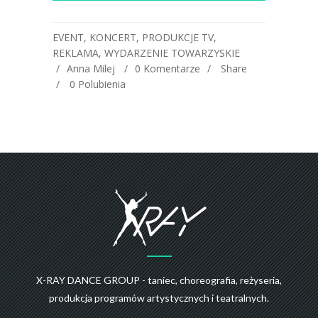
EVENT
,
KONCERT
,
PRODUKCJE TV
,
REKLAMA
,
WYDARZENIE TOWARZYSKIE
Anna Milej
0 Komentarze
Share
0
Polubienia
X-RAY DANCE GROUP - taniec, choreografia, reżyseria,
produkcja programów artystycznych i teatralnych.