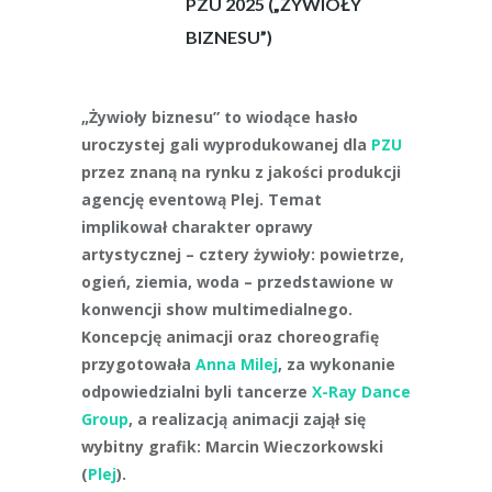
PZU 2025 („ŻYWIOŁY
BIZNESU”)
„Żywioły biznesu” to wiodące hasło
uroczystej gali wyprodukowanej dla
PZU
przez znaną na rynku z jakości produkcji
agencję eventową Plej. Temat
implikował charakter oprawy
artystycznej – cztery żywioły: powietrze,
ogień, ziemia, woda – przedstawione w
konwencji show multimedialnego.
Koncepcję animacji oraz choreografię
przygotowała
Anna Milej
, za wykonanie
odpowiedzialni byli tancerze
X-Ray Dance
Group
, a realizacją animacji zajął się
wybitny grafik: Marcin Wieczorkowski
(
Plej
).