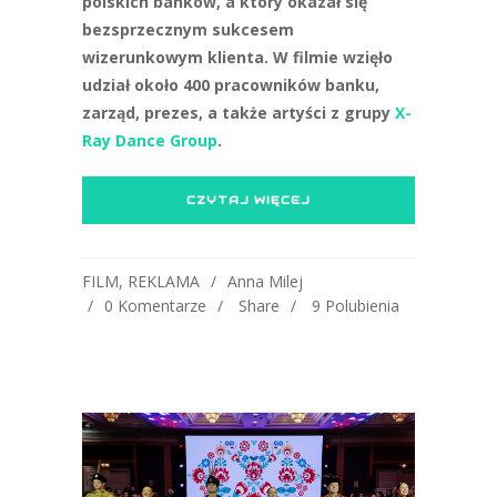
polskich banków, a który okazał się
bezsprzecznym sukcesem
wizerunkowym klienta. W filmie wzięło
udział około 400 pracowników banku,
zarząd, prezes, a także artyści z grupy
X-
Ray Dance Group
.
CZYTAJ WIĘCEJ
FILM
,
REKLAMA
Anna Milej
0 Komentarze
Share
9
Polubienia